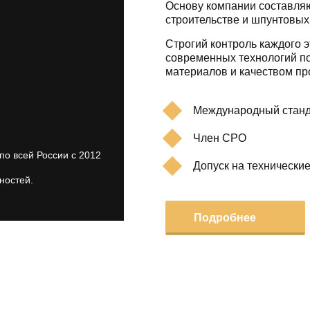
Основу компании составляю
строительстве и шпунтовых
Строгий контроль каждого э
современных технологий по
материалов и качеством пр
Международный станд
Член СРО
по всей России с 2012
Допуск на технически
ностей.
Подробнее