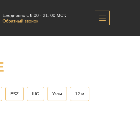
Ежедневно с 8.00 - 21. 00 МСК
Обратный звонок
Е
ESZ
ШС
Углы
12 м