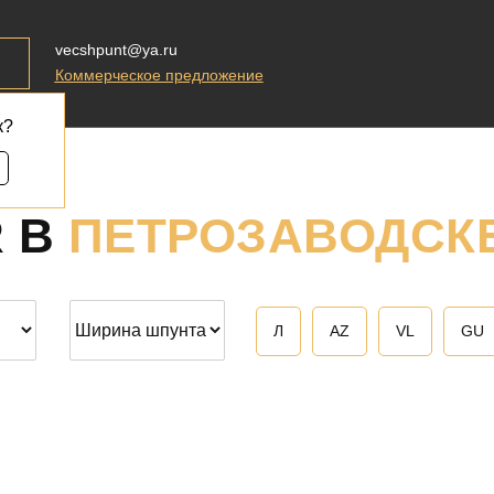
vecshpunt@ya.ru
Коммерческое предложение
к?
R В
ПЕТРОЗАВОДСК
Л
AZ
VL
GU