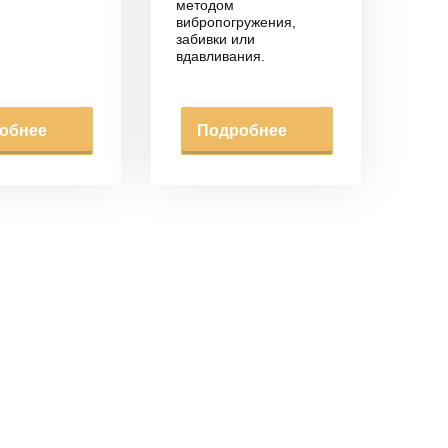
методом
вибропогружения,
забивки или
вдавливания.
обнее
Подробнее