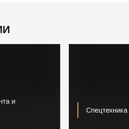
ИИ
нта и
Спецтехника
кладе. Быстрая погрузка
Вибропогружатели к