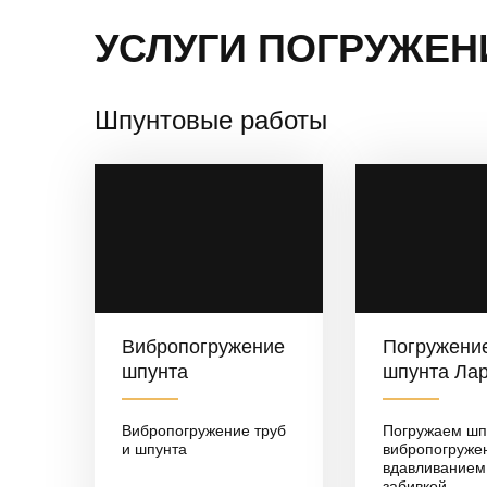
УСЛУГИ ПОГРУЖЕН
Шпунтовые работы
Вибропогружение
Погружени
шпунта
шпунта Ла
Вибропогружение труб
Погружаем шп
и шпунта
вибропогруже
вдавливанием
забивкой