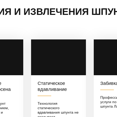
ИЯ И ИЗВЛЕЧЕНИЯ ШПУ
е
Статическое
Забивк
рсена
вдавливание
Професс
услуги по
унт
Технология
шпунта Л
нием,
статического
 и
вдавливания шпунта не
оказывает