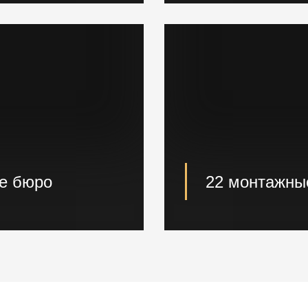
сваебойные, буровы
ое бюро
22 монтажны
роизведут расчет и
22 опытные монтаж
й в кратчайшие сроки.
проектные решения 