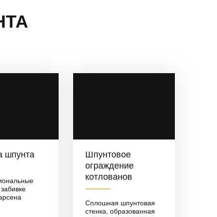
НТА
а шпунта
Шпунтовое
ограждение
котлованов
иональные
 забивке
арсена
Сплошная шпунтовая
стенка, образованная