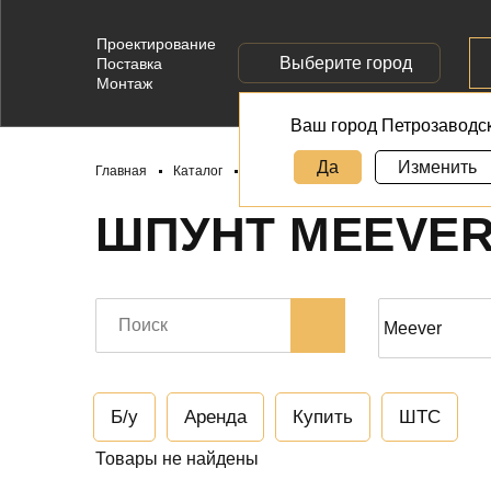
Проектирование
Выберите город
Поставка
Монтаж
Ваш город Петрозаводс
Да
Изменить
Главная
Каталог
Шпунт Meever
ШПУНТ MEEVE
Б/у
Аренда
Купить
ШТС
Товары не найдены