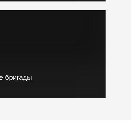
е установки, краны и другая техника.
е бригады
ные бригады, готовые реализовывать
"Нулевого цикла" в кратчайшие сроки.