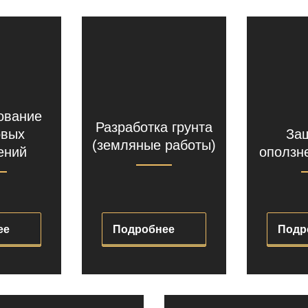
ование
Разработка грунта
овых
Защ
(земляные работы)
ений
оползн
ее
Подробнее
Подр