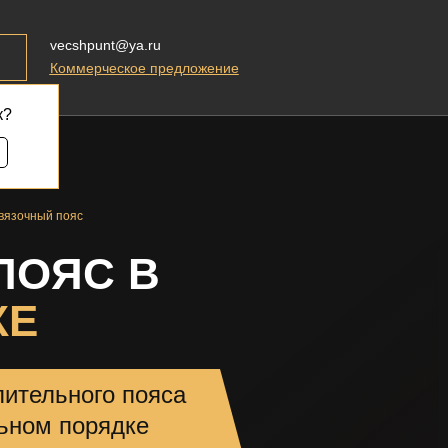
vecshpunt@ya.ru
Коммерческое предложение
к?
вязочный пояс
ПОЯС В
КЕ
ительного пояса
ьном порядке