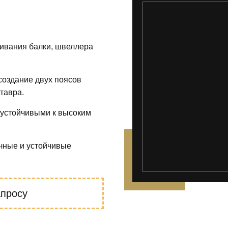
ивания балки, швеллера
создание двух поясов
тавра.
 устойчивыми к высоким
очные и устойчивые
апросу