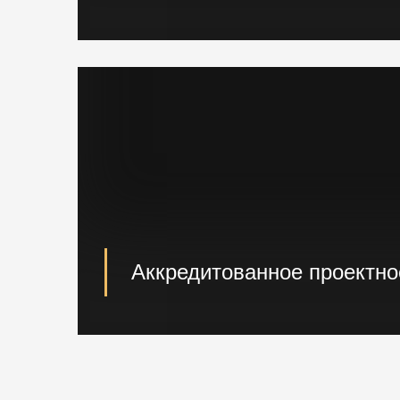
Наличие шпунта и металлопроката на с
и доставка на ваш объект.
Аккредитованное проектн
При необходимости наши специалисты п
проектирование возводимых конструкци