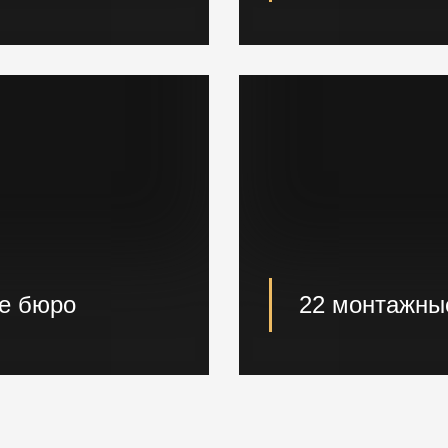
кладе. Быстрая погрузка
Вибропогружатели к
сваебойные, буровы
ое бюро
22 монтажны
роизведут расчет и
22 опытные монтаж
й в кратчайшие сроки.
проектные решения 