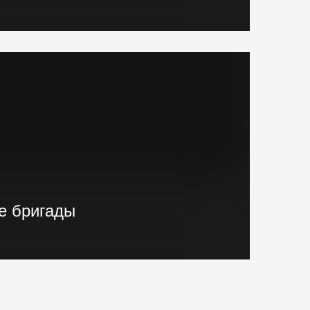
ранового и экскаваторного типа,
е установки, краны и другая техника.
е бригады
ные бригады, готовые реализовывать
"Нулевого цикла" в кратчайшие сроки.