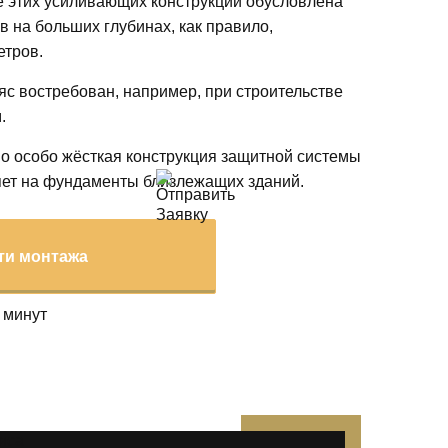
е этих усиливающих конструкций обусловлена
 на больших глубинах, как правило,
етров.
яс востребован, например, при строительстве
.
мо особо жёсткая конструкция защитной системы
ияет на фундаменты близлежащих зданий.
ти монтажа
 минут