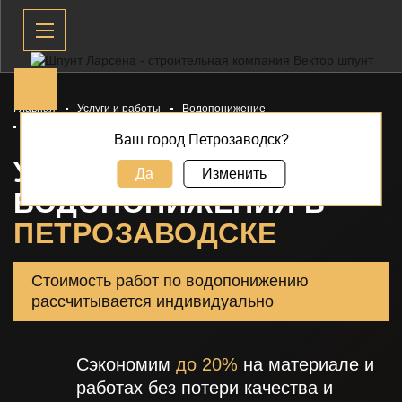
Главная
Услуги и работы
Водопонижение
Установки для водопонижения
Ваш город Петрозаводск?
УСТАНОВКИ ДЛЯ
Да
Изменить
ВОДОПОНИЖЕНИЯ В
ПЕТРОЗАВОДСКЕ
Стоимость работ по водопонижению
рассчитывается индивидуально
Сэкономим
до 20%
на материале и
работах без потери качества и