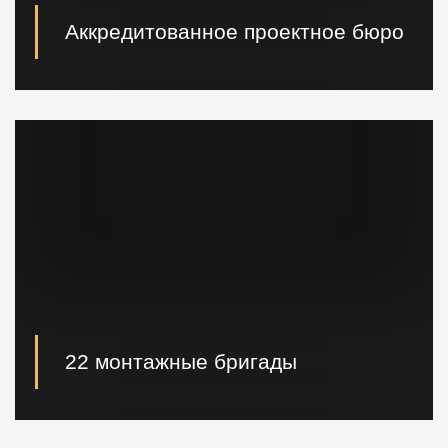
Аккредитованное проектное бюро
При необходимости наши специалисты произведут
расчет и проектирование возводимых конструкций в
кратчайшие сроки.
22 монтажные бригады
22 опытные монтажные бригады, готовые
реализовывать проектные решения "Нулевого
цикла" в кратчайшие сроки.