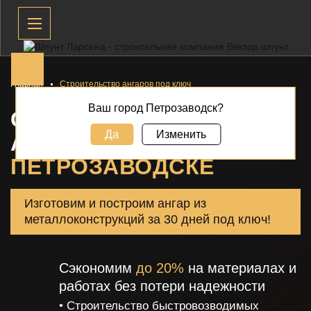
Главная
Строительство ангаров под ключ
Ваш город Петрозаводск?
СТРОИТЕЛЬСТВО
Да
Изменить
АНГАРОВ ПОД КЛЮЧ В
ПЕТРОЗАВОДСКЕ
Изготовим и построим ангар из
металлоконструкций за 30 дней под ключ!
Сэкономим
до 20%
на материалах и
работах без потери надежности
• Строительство быстровозводимых