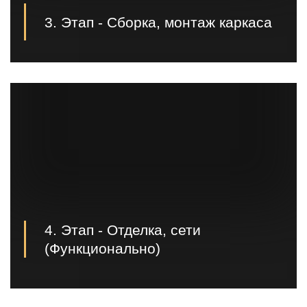
3. Этап - Сборка, монтаж каркаса
Третьим этапом происходит предварительная
сборка и покраска металлоконструкций в нашем
цеху. После того, когда каркас готов, мы доставляем
его на площадку и производим монтаж каркаса;
4. Этап - Отделка, сети
(Функционально)
Следующим этапом, по договоренности с
заказчиком, идет заливка полов, разводка и
подключение сетей, канализации, отделка