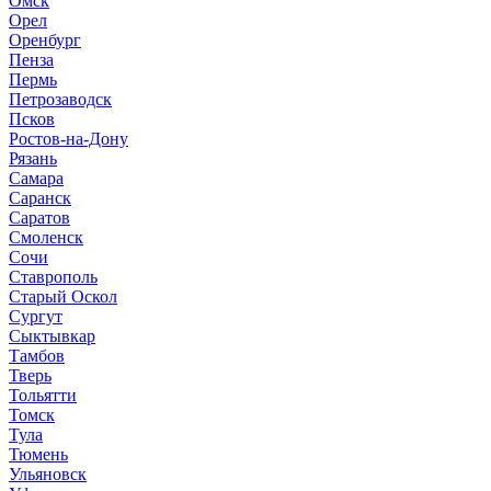
Омск
Орел
Оренбург
Пенза
Пермь
Петрозаводск
Псков
Ростов-на-Дону
Рязань
Самара
Саранск
Саратов
Смоленск
Сочи
Ставрополь
Старый Оскол
Сургут
Сыктывкар
Тамбов
Тверь
Тольятти
Томск
Тула
Тюмень
Ульяновск