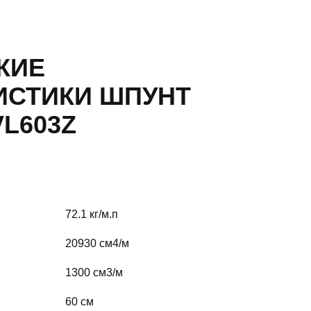
КИЕ
ИСТИКИ ШПУНТ
L603Z
72.1 кг/м.п
20930 cм4/м
1300 cм3/м
60 см