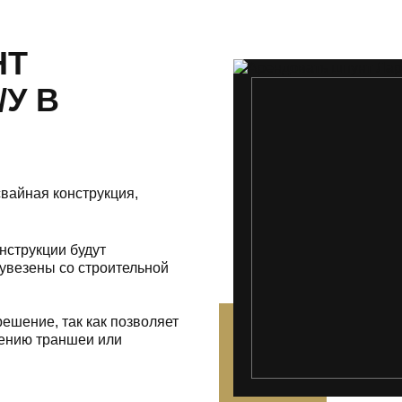
НТ
/У В
вайная конструкция,
нструкции будут
увезены со строительной
ешение, так как позволяет
лению траншеи или