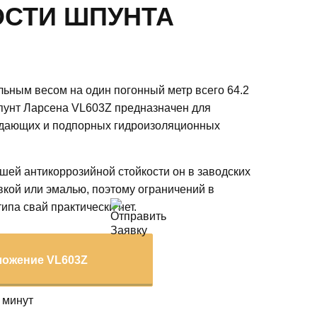
СТИ ШПУНТА
льным весом на один погонный метр всего 64.2
шпунт Ларсена VL603Z предназначен для
ждающих и подпорных гидроизоляционных
шей антикоррозийной стойкости он в заводских
вкой или эмалью, поэтому ограничений в
ипа свай практически нет.
ложение VL603Z
 минут