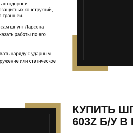
 автодорог и
озащитных конструкций,
я траншеи.
 сам шпунт Ларсена
казать работы по его
вать наряду с ударным
ружение или статическое
КУПИТЬ Ш
603Z Б/У 