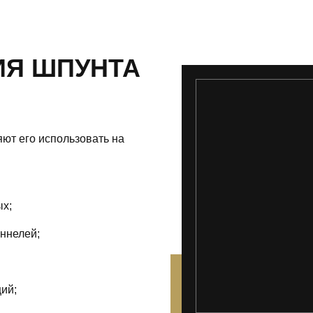
ИЯ ШПУНТА
ют его использовать на
ых;
оннелей;
ий;